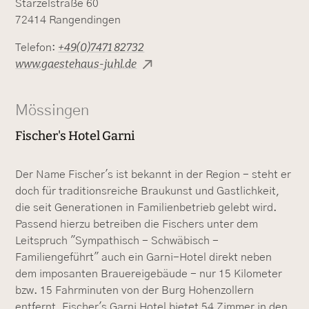
Starzelstraße 60
72414 Rangendingen
+49(0)7471 82732
Telefon:
www.gaestehaus-juhl.de
Mössingen
Fischer's Hotel Garni
Der Name Fischer's ist bekannt in der Region - steht er
doch für traditionsreiche Braukunst und Gastlichkeit,
die seit Generationen in Familienbetrieb gelebt wird.
Passend hierzu betreiben die Fischers unter dem
Leitspruch "Sympathisch - Schwäbisch -
Familiengeführt" auch ein Garni-Hotel direkt neben
dem imposanten Brauereigebäude - nur 15 Kilometer
bzw. 15 Fahrminuten von der Burg Hohenzollern
entfernt. Fischer's Garni Hotel bietet 54 Zimmer in den