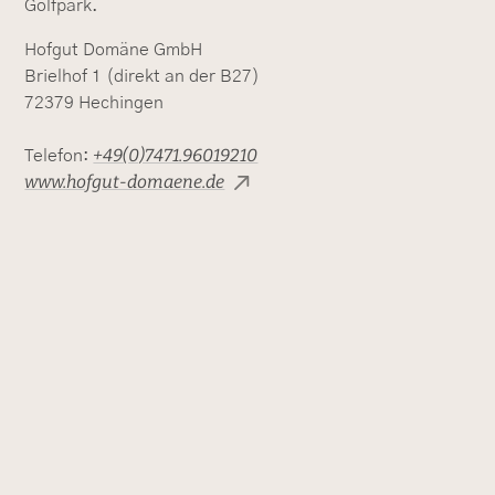
Golfpark.
Hofgut Domäne GmbH
Brielhof 1 (direkt an der B27)
72379 Hechingen
+49(0)7471.96019210
Telefon:
www.hofgut-domaene.de