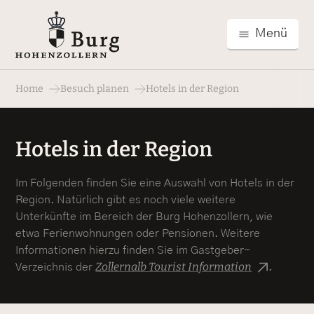
Menü
Home
Besuch planen
Hotels in der Region
Hotels in der Region
Im Folgenden finden Sie eine Auswahl von Hotels in der
Region. Natürlich gibt es noch viele weitere
Unterkünfte im Bereich der Burg Hohenzollern, wie
etwa Ferienwohnungen oder Pensionen. Weitere
Informationen hierzu finden Sie im Gastgeber-
Zollernalb Tourist Information
Verzeichnis der
.