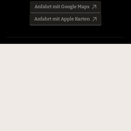
Anfahrt mit Google Maps
Anfahrt mit Apple Karten
Folge uns auf Instagram
info@burg-hohenzollern.com
+49 (0)7471 2428
©2026 Burg Hohenzollern, alle Rechte vorbehalten.
Datenschutz
AGB
Impressum
EN