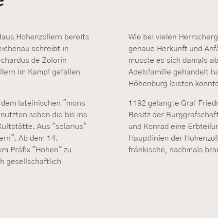
aus Hohenzollern bereits
Wie bei vielen Herrscherg
ichenau schreibt in
genaue Herkunft und Anfä
rchardus de Zolorin
musste es sich damals a
llern im Kampf gefallen
Adelsfamilie gehandelt h
Höhenburg leisten konnt
n dem lateinischen "mons
1192 gelangte Graf Friedri
nutzten schon die bis ins
Besitz der Burggrafschaf
ultstätte. Aus "solarius"
und Konrad eine Erbteilu
lern". Ab dem 14.
Hauptlinien der Hohenzol
em Präfix "Hohen" zu
fränkische, nachmals br
h gesellschaftlich