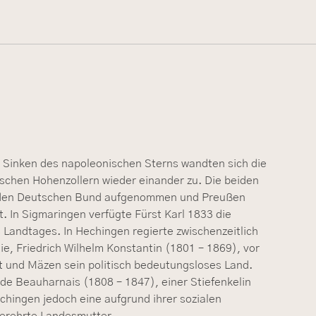
 Sinken des napoleonischen Sterns wandten sich die
chen Hohenzollern wieder einander zu. Die beiden
 den Deutschen Bund aufgenommen und Preußen
. In Sigmaringen verfügte Fürst Karl 1833 die
s Landtages. In Hechingen regierte zwischenzeitlich
nie, Friedrich Wilhelm Konstantin (1801 – 1869), vor
t und Mäzen sein politisch bedeutungsloses Land.
 de Beauharnais (1808 – 1847), einer Stiefenkelin
hingen jedoch eine aufgrund ihrer sozialen
verehrte Landesmutter.