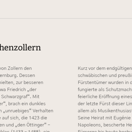
ohenzollern
von Zollern den
Kurz vor dem endgültigen
lernburg. Dessen
schwäbischen und preußis
hielten, zur besseren
Fürstentümer wurden in
wa Friedrich „der
fungierte als Schutzmacht
r Schwarzgraf“. Mit
feierliche Eröffnung eine
er“, brach ein dunkles
der letzte Fürst dieser Li
in „unruebiges“ Verhalten
allem als Musikenthusias
auf sich, die 1423 die
Seine Heirat mit Eugénie
en und „den Öttinger“ –
Napoleons, bescherte Hec
iklas (1433 – 1488), ein
Fürsorge bis heute hoch