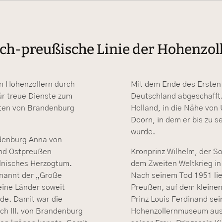
ch-preußische Linie der Hohenzol
on Hohenzollern durch
Mit dem Ende des Ersten 
ür treue Dienste zum
Deutschland abgeschafft. 
sten von Brandenburg
Holland, in die Nähe von 
Doorn, in dem er bis zu 
wurde.
ndenburg Anna von
und Ostpreußen
Kronprinz Wilhelm, der So
lnisches Herzogtum.
dem Zweiten Weltkrieg in
enannt der „Große
Nach seinem Tod 1951 lie
eine Länder soweit
Preußen, auf dem kleinen
de. Damit war die
Prinz Louis Ferdinand se
ch III. von Brandenburg
Hohenzollernmuseum aus