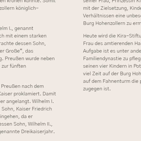
ßen krönen konnte. Somit
seiner Frau, Prinzessin K
ollern königlich-
mit der Zielsetzung, Kind
Verhältnissen eine unbes
Burg Hohenzollern zu erm
lm I., genannt
ch mit einem starken
Heute wird die Kira-Stift
rachte dessen Sohn,
Frau des amtierenden Ha
der Große“, das
Aufgabe ist es unter and
ng. Preußen wurde neben
Familiendynastie zu pfle
 zur fünften
seinen vier Kindern in Po
viel Zeit auf der Burg Ho
auf dem Fahnenturm die 
on Preußen nach dem
zugegen ist.
iser proklamiert. Damit
er angelangt. Wilhelm I.
 Sohn, Kaiser Friedrich
eingehen, da er
ssen Sohn, Wilhelm II.,
genannte Dreikaiserjahr.