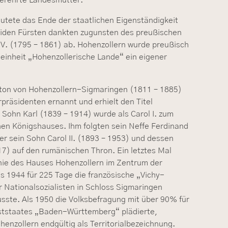
äutete das Ende der staatlichen Eigenständigkeit
eiden Fürsten dankten zugunsten des preußischen
 IV. (1795 – 1861) ab. Hohenzollern wurde preußisch
einheit „Hohenzollerische Lande“ ein eigener
nton von Hohenzollern-Sigmaringen (1811 – 1885)
präsidenten ernannt und erhielt den Titel
 Sohn Karl (1839 – 1914) wurde als Carol I. zum
en Königshauses. Ihm folgten sein Neffe Ferdinand
er sein Sohn Carol II. (1893 – 1953) und dessen
7) auf den rumänischen Thron. Ein letztes Mal
nie des Hauses Hohenzollern im Zentrum der
s 1944 für 225 Tage die französische „Vichy-
r Nationalsozialisten in Schloss Sigmaringen
ste. Als 1950 die Volksbefragung mit über 90% für
tstaates „Baden-Württemberg“ plädierte,
nzollern endgültig als Territorialbezeichnung.