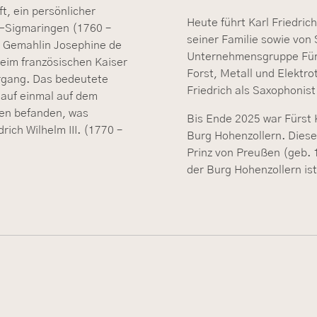
t, ein persönlicher
Heute führt Karl Friedric
n-Sigmaringen (1760 –
seiner Familie sowie von 
r Gemahlin Josephine de
Unternehmensgruppe Fürst
eim französischen Kaiser
Forst, Metall und Elektrote
rgang. Das bedeutete
Friedrich als Saxophonis
 auf einmal auf dem
ßen befanden, was
Bis Ende 2025 war Fürst K
rich Wilhelm III. (1770 –
Burg Hohenzollern. Dieses
Prinz von Preußen (geb. 
der Burg Hohenzollern ist