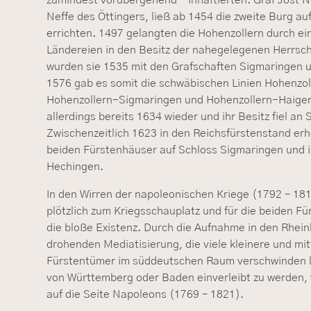
Neffe des Öttingers, ließ ab 1454 die zweite Burg au
errichten. 1497 gelangten die Hohenzollern durch e
Ländereien in den Besitz der nahegelegenen Herrsc
wurden sie 1535 mit den Grafschaften Sigmaringen u
1576 gab es somit die schwäbischen Linien Hohenzo
Hohenzollern-Sigmaringen und Hohenzollern-Haigerl
allerdings bereits 1634 wieder und ihr Besitz fiel an
Zwischenzeitlich 1623 in den Reichsfürstenstand erh
beiden Fürstenhäuser auf Schloss Sigmaringen und 
Hechingen.
In den Wirren der napoleonischen Kriege (1792 – 1
plötzlich zum Kriegsschauplatz und für die beiden F
die bloße Existenz. Durch die Aufnahme in den Rhei
drohenden Mediatisierung, die viele kleinere und mi
Fürstentümer im süddeutschen Raum verschwinden l
von Württemberg oder Baden einverleibt zu werden,
auf die Seite Napoleons (1769 – 1821).