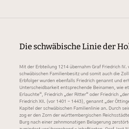
Die schwäbische Linie der H
Mit der Erbteilung 1214 übernahm Graf Friedrich IV. 
schwäbischen Familienbesitz und somit auch die Zol
Erbfolger wurden ebenfalls Friedrich genannt und er
Unterscheidbarkeit entsprechende Beinamen, wie et
Erlauchte“, Friedrich „der Ritter“ oder Friedrich „de
Friedrich XII. (vor 1401 – 1443), genannt „der Ötting
Kapitel der schwäbischen Familienlinie an. Durch se
zog er den Zorn der württembergischen Reichsstädte 
Burg nach einer zehnmonatigen Belagerung zerstört
zumindest vorübergehend – inhaftierten. Graf Jost N