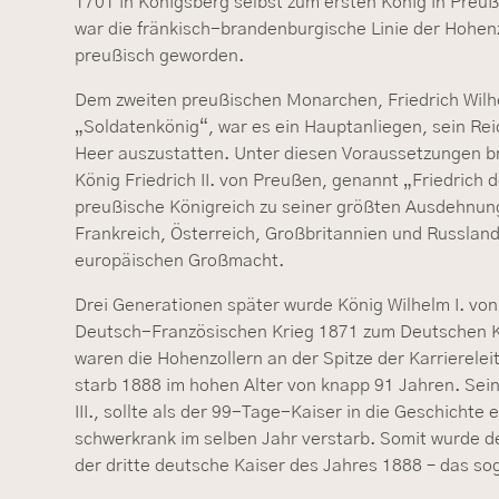
1701 in Königsberg selbst zum ersten König in Preu
war die fränkisch-brandenburgische Linie der Hohenz
preußisch geworden.
Dem zweiten preußischen Monarchen, Friedrich Wilhe
„Soldatenkönig“, war es ein Hauptanliegen, sein Rei
Heer auszustatten. Unter diesen Voraussetzungen b
König Friedrich II. von Preußen, genannt „Friedrich 
preußische Königreich zu seiner größten Ausdehnu
Frankreich, Österreich, Großbritannien und Russland
europäischen Großmacht.
Drei Generationen später wurde König Wilhelm I. v
Deutsch-Französischen Krieg 1871 zum Deutschen Ka
waren die Hohenzollern an der Spitze der Karriereleit
starb 1888 im hohen Alter von knapp 91 Jahren. Sein
III., sollte als der 99-Tage-Kaiser in die Geschichte 
schwerkrank im selben Jahr verstarb. Somit wurde de
der dritte deutsche Kaiser des Jahres 1888 – das so