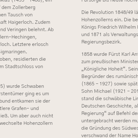
f dem Zollerberg
Die Revolution 1848/49 l
inen Tausch von
Hohenzollerns ein. Die b
haft Haigerloch. Zudem
Königs Friedrich Wilhelm
nd Veringen belehnt. Ab
und 1871 als Verwaltungs
llern-Hechingen,
Regierungsbezirk.
och. Letztere erlosch
 Sigmaringen.
1858 wurde Fürst Karl A
oben, residierten die
zum preußischen Minister
im Stadtschloss von
„Königliche Hoheit“. Sein
Begründer des rumänisch
(1865 – 1927) sowie spät
815) wurde Schwaben
Sohn Michael (1921 – 201
ürstentümer ging es um
stand die schwäbische Li
nbund entkamen sie der
Deutschen Geschichte, al
ttlere Grafen- und
Regierung“ auf Befehl de
ieß. Um aber auch nicht
untergebracht werden mus
 wechselte Hohenzollern
die Gründung des Südwes
verschwand der Name Hohe