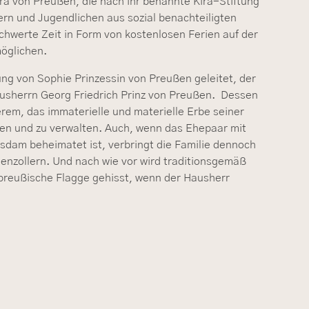
ira von Preußen, die nach ihr benannte Kira-Stiftung
ern und Jugendlichen aus sozial benachteiligten
chwerte Zeit in Form von kostenlosen Ferien auf der
öglichen.
ung von Sophie Prinzessin von Preußen geleitet, der
usherrn Georg Friedrich Prinz von Preußen. Dessen
erem, das immaterielle und materielle Erbe seiner
gen und zu verwalten. Auch, wenn das Ehepaar mit
tsdam beheimatet ist, verbringt die Familie dennoch
henzollern. Und nach wie vor wird traditionsgemäß
preußische Flagge gehisst, wenn der Hausherr