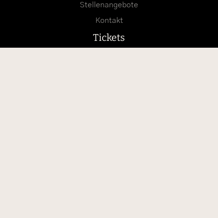
Stellenangebote
Kontakt
Tickets
Suche
Anfahrt mit Google Maps
Anfahrt mit Apple Karten
Folge uns auf Instagram
info@burg-hohenzollern.com
+49 (0)7471 2428