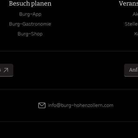
Besuch planen
Veran
Burg-App
Ak
Burg-Gastronomie
Stell
Burg-Shop
K
s
Anf
info@burg-hohenzollern.com