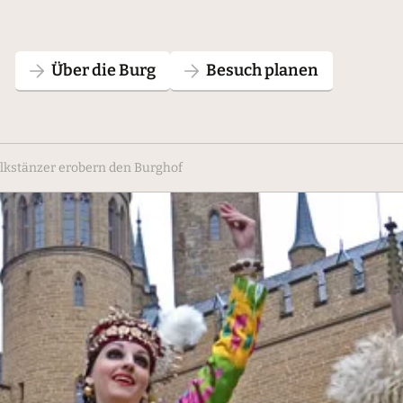
Über die Burg
Besuch planen
olkstänzer erobern den Burghof